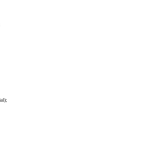
;
al);