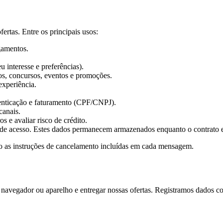
ertas. Entre os principais usos:
agamentos.
 interesse e preferências).
os, concursos, eventos e promoções.
experiência.
enticação e faturamento (CPF/CNPJ).
canais.
s e avaliar risco de crédito.
ão de acesso. Estes dados permanecem armazenados enquanto o contrato es
o as instruções de cancelamento incluídas em cada mensagem.
u navegador ou aparelho e entregar nossas ofertas. Registramos dados c