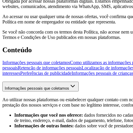
Obrigada por acessar nossas plataformas digitais. Estamos empenhados
websites, comunicados, atendimento via WhatsApp, SMS, aplicativos, p
Ao acessar ou usar qualquer uma de nossas ofertas, você confirma que: 
Política em nome de empregador ou entidade que representa.
Se você não concorda com os termos desta Política, não acesse nem use
Termos e Condições de Uso publicados em nossas plataformas.
Conteúdo
Informações pessoais que coletamos
Como utilizamos as informações 
pessoais
Retenção de informações pessoais
Localização de informações
interesses
Preferências de publicidade
Informações pessoais de criança
Informações pessoais que coletamos
Ao utilizar nossas plataformas ou estabelecer qualquer contato com 
prestação dos nossos serviços e com base no legítimo interesse, confo
Informações que você nos oferece:
dados fornecidos no cadast
de treino, endereço, e-mail, dados de pagamento, telefone, foto
Informações de outras fontes:
dados sobre você de prestadores