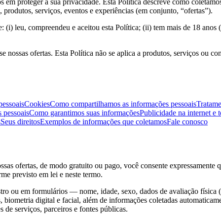
 em proteger a sua privacidade. Esta Política descreve como coletamos
rodutos, serviços, eventos e experiências (em conjunto, “ofertas”).
(i) leu, compreendeu e aceitou esta Política; (ii) tem mais de 18 anos (
 nossas ofertas. Esta Política não se aplica a produtos, serviços ou c
pessoais
Cookies
Como compartilhamos as informações pessoais
Tratame
 pessoais
Como garantimos suas informações
Publicidade na internet e t
s
Seus direitos
Exemplos de informações que coletamos
Fale conosco
nossas ofertas, de modo gratuito ou pago, você consente expressamente 
rme previsto em lei e neste termo.
ro ou em formulários — nome, idade, sexo, dados de avaliação física (a
s, biometria digital e facial, além de informações coletadas automaticam
 de serviços, parceiros e fontes públicas.