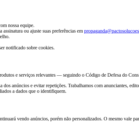
 com nossa equipe.
 assinatura ou ajuste suas preferências em
propaganda@pactosolucoes
elho.
er notificado sobre cookies.
 produtos e serviços relevantes — seguindo o Código de Defesa do Con
ia dos anúncios e evitar repetições. Trabalhamos com anunciantes, edit
liados a dados que o identifiquem.
ntinuará vendo anúncios, porém não personalizados. O mesmo vale para 