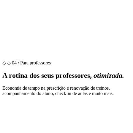
Execução de treino completo
Integração com Health Kit: calorias, batimentos e
distância
Workout of the Day
Consulta de aulas agendadas
◇
◇ 04 / Para professores
A rotina dos seus professores,
otimizada.
Economia de tempo na prescrição e renovação de treinos,
acompanhamento do aluno, check-in de aulas e muito mais.